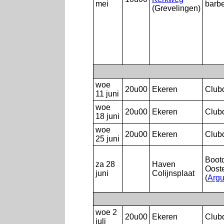
mei
barb
(Grevelingen)
woe
20u00
Ekeren
Club
11 juni
woe
20u00
Ekeren
Club
18 juni
woe
20u00
Ekeren
Club
25 juni
Boot
za 28
Haven
Oost
juni
Colijnsplaat
(
Arg
woe 2
20u00
Ekeren
Club
juli