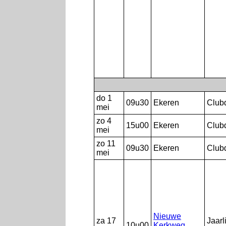
do 1
09u30
Ekeren
Club
mei
zo 4
15u00
Ekeren
Club
mei
zo 11
09u30
Ekeren
Club
mei
Nieuwe
za 17
Jaarl
10u00
Kerkweg