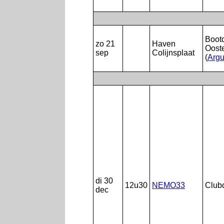
Boot
zo 21
Haven
Oost
sep
Colijnsplaat
(
Arg
di 30
12u30
NEMO33
Club
dec