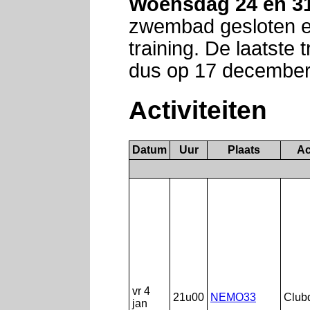
Woensdag 24 en 3
zwembad gesloten e
training. De laatste t
dus op 17 december
Activiteiten
Datum
Uur
Plaats
Ac
vr 4
21u00
NEMO33
Club
jan