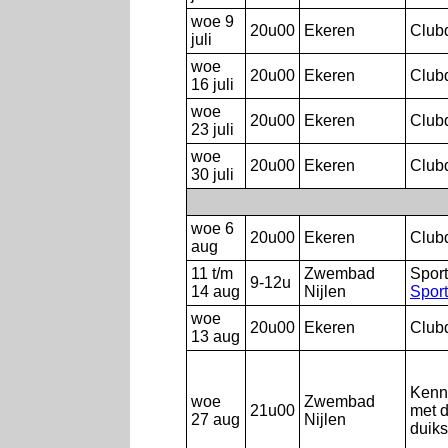
woe 9
20u00
Ekeren
Club
juli
woe
20u00
Ekeren
Club
16 juli
woe
20u00
Ekeren
Club
23 juli
woe
20u00
Ekeren
Club
30 juli
woe 6
20u00
Ekeren
Club
aug
11 t/m
Zwembad
Spor
9-12u
14 aug
Nijlen
Sport
woe
20u00
Ekeren
Club
13 aug
Kenn
woe
Zwembad
21u00
met 
27 aug
Nijlen
duiks