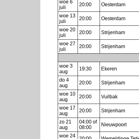
woe 6
20:00
Oesterdam
juli
woe 13
20:00
Oesterdam
juli
woe 20
20:00
Strijenham
juli
woe 27
20:00
Strijenham
juli
woe 3
19:30
Ekeren
aug
do 4
20:00
Strijenham
aug
woe 10
20:00
Vuilbak
aug
woe 17
20:00
Strijenham
aug
zo 21
04:00 of
Nieuwpoort
aug
08:00
woe 24
20:00
Wemeldinge Tetj