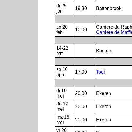
di 25
19:30
Battenbroek
jan
zo 20
Carriere du Raph
10:00
feb
Carriere de Maffl
14-22
Bonaire
mrt
za 16
17:00
Todi
april
di 10
20:00
Ekeren
mei
do 12
20:00
Ekeren
mei
ma 16
20:00
Ekeren
mei
vr 20