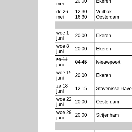
20:00
Ekeren
mei
do 26
12:30
Vuilbak
mei
16:30
Oesterdam
woe 1
20:00
Ekeren
juni
woe 8
20:00
Ekeren
juni
za 11
04:45
Nieuwpoort
juni
woe 15
20:00
Ekeren
juni
za 18
12:15
Stavenisse Have
juni
woe 22
20:00
Oesterdam
juni
woe 29
20:00
Strijenham
juni