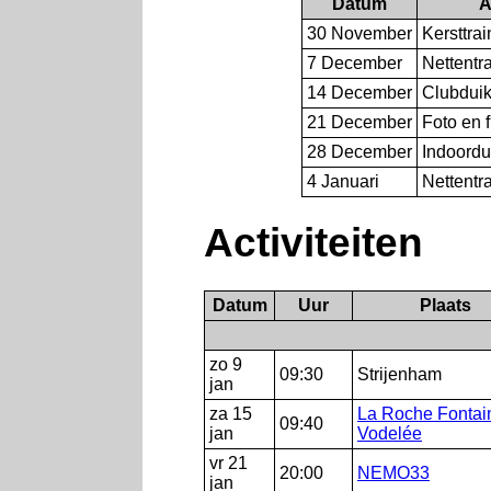
Datum
A
30 November
Kersttrai
7 December
Nettentr
14 December
Clubduik
21 December
Foto en 
28 December
Indoordu
4 Januari
Nettentr
Activiteiten
Datum
Uur
Plaats
zo 9
09:30
Strijenham
jan
za 15
La Roche Fontai
09:40
jan
Vodelée
vr 21
20:00
NEMO33
jan