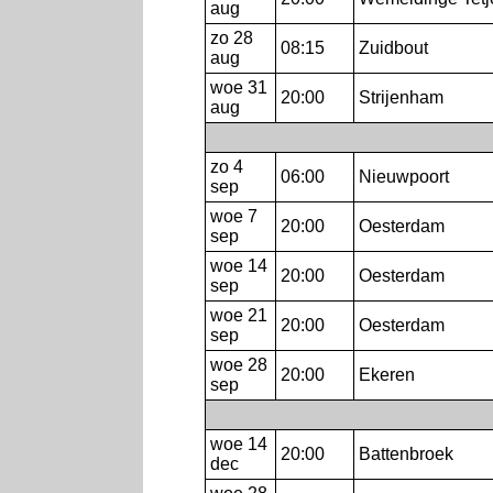
aug
zo 28
08:15
Zuidbout
aug
woe 31
20:00
Strijenham
aug
zo 4
06:00
Nieuwpoort
sep
woe 7
20:00
Oesterdam
sep
woe 14
20:00
Oesterdam
sep
woe 21
20:00
Oesterdam
sep
woe 28
20:00
Ekeren
sep
woe 14
20:00
Battenbroek
dec