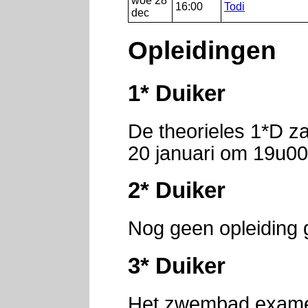
woe 28
16:00
Todi
dec
Opleidingen
1* Duiker
De theorieles 1*D z
20 januari om 19u00 b
2* Duiker
Nog geen opleiding 
3* Duiker
Het zwembad examen